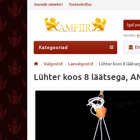
Soovide nimekiri
Tootevõrdlus
Igal po
Näiteks:
k
Kategooriad
Et
Valgustid
Laevalgustid
Lühter koos 8 läätse
Lühter koos 8 läätsega, 