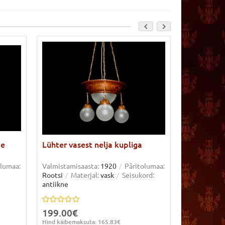
me
Lühter vasest nelja kupliga
Lühter ko
olumaa:
Valmistamisaasta:
1920
Päritolumaa:
Valmistamis
Rootsi
Materjal:
vask
Seisukord:
Rootsi
Sei
antiikne
199.00€
149.00€
Hind käibemaksuta: 165.83€
Hind käibema