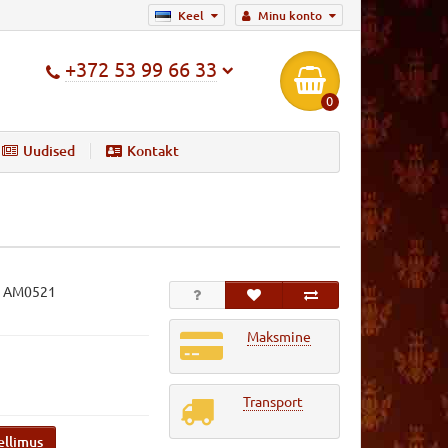
Keel
Minu konto
+372 53 99 66 33
0
Uudised
Kontakt
:
AM0521
Maksmine
Transport
ellimus