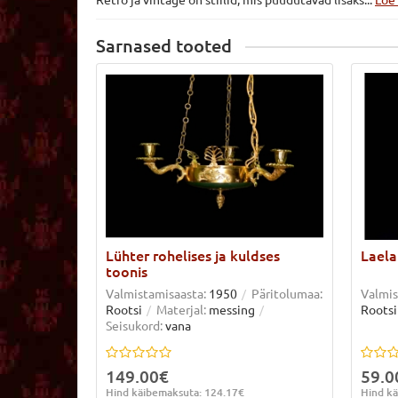
Sarnased tooted
Lühter rohelises ja kuldses
Lael
toonis
Valmistamisaasta:
1950
Päritolumaa:
Valmis
Rootsi
Materjal:
messing
Rootsi
Seisukord:
vana
149.00€
59.0
Hind käibemaksuta: 124.17€
Hind kä