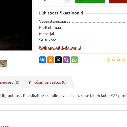
Lühispetsifikatsioonid
Valmistamisaasta
Päritolumaa
Materjal
Seisukord
Kõik spetsifikatsioonid
amused (0)
Küsimus-vastus
(0)
gipuidust. Klassikaline skandinaavia disain. Sisse läheb kolm E27 pirni. S
edasi...