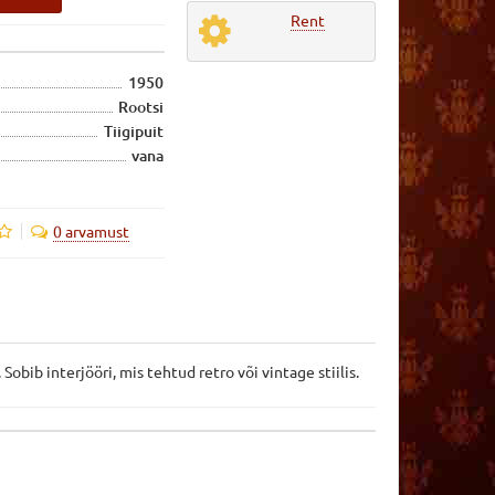
Rent
1950
Rootsi
Tiigipuit
vana
0 arvamust
obib interjööri, mis tehtud retro või vintage stiilis.