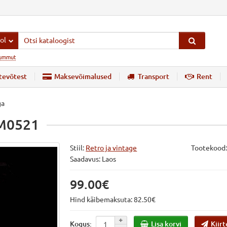
ol
ummut
tevõtest
Maksevõimalused
Transport
Rent
ga
AM0521
Stiil:
Retro ja vintage
Tootekood
Saadavus: Laos
99.00€
Hind käibemaksuta: 82.50€
Lisa korvi
Kiirt
Kogus: