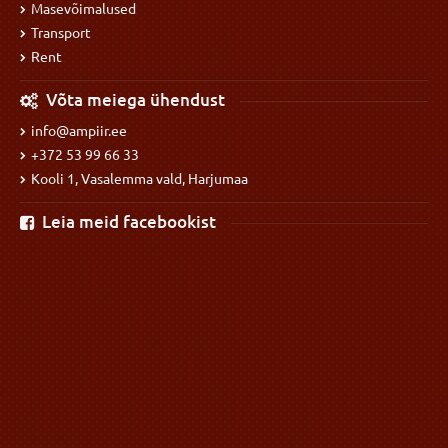
Masevõimalused
Transport
Rent
Võta meiega ühendust
info@ampiir.ee
+372 53 99 66 33
Kooli 1, Vasalemma vald, Harjumaa
Leia meid facebookist