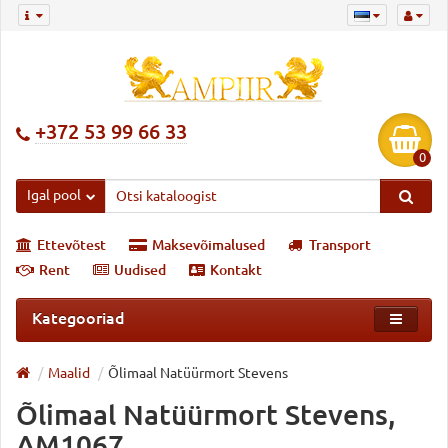
+372 53 99 66 33
0
Igal pool
Ettevõtest
Maksevõimalused
Transport
Rent
Uudised
Kontakt
Kategooriad
Maalid
Õlimaal Natüürmort Stevens
Õlimaal Natüürmort Stevens,
AM1067