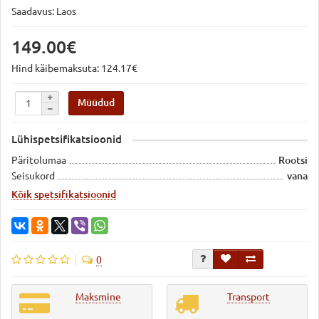
Saadavus: Laos
149.00€
Hind käibemaksuta: 124.17€
Müüdud
Lühispetsifikatsioonid
Päritolumaa
Rootsi
Seisukord
vana
Kõik spetsifikatsioonid
0
Maksmine
Transport