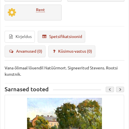
Rent
Kirjeldus
Spetsifikatsioonid
Arvamused (0)
Küsimus-vastus
(0)
Vana õlimaal lõuendil Natüürmort. Signeeritud Stevens. Rootsi
kunstnik.
Sarnased tooted