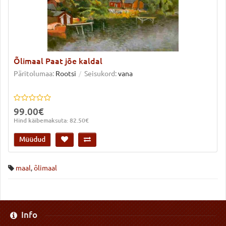
Õlimaal Paat jõe kaldal
Päritolumaa:
Rootsi
Seisukord:
vana
99.00€
Hind käibemaksuta: 82.50€
Müüdud
maal
,
õlimaal
Info