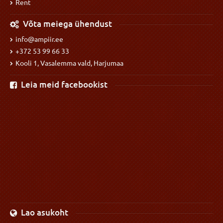
Rent
Võta meiega ühendust
info@ampiir.ee
+372 53 99 66 33
Kooli 1, Vasalemma vald, Harjumaa
Leia meid facebookist
Lao asukoht