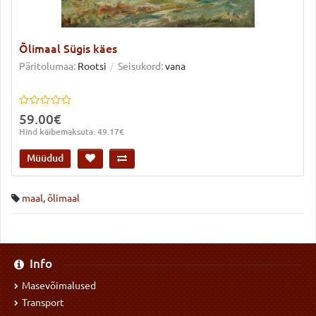
Õlimaal Sügis käes
Päritolumaa:
Rootsi
Seisukord:
vana
59.00€
Hind käibemaksuta: 49.17€
Müüdud
maal
,
õlimaal
Info
Masevõimalused
Transport