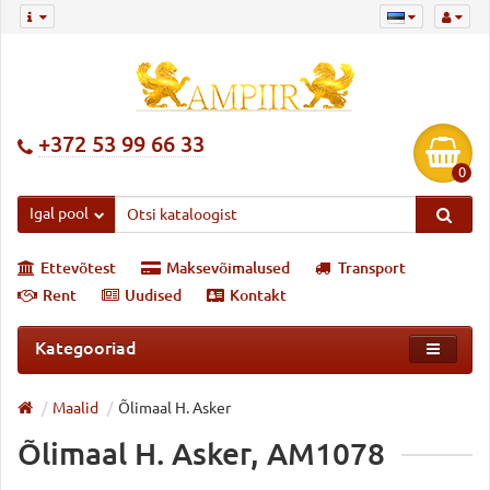
+372 53 99 66 33
0
Igal pool
Ettevõtest
Maksevõimalused
Transport
Rent
Uudised
Kontakt
Kategooriad
Maalid
Õlimaal H. Asker
Õlimaal H. Asker, AM1078