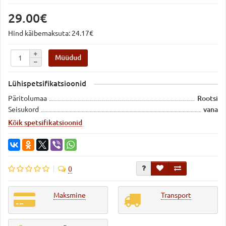
29.00€
Hind käibemaksuta: 24.17€
Müüdud
Lühispetsifikatsioonid
Päritolumaa
Rootsi
Seisukord
vana
Kõik spetsifikatsioonid
0
Maksmine
Transport