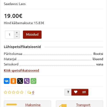
Saadavus: Laos
19.00€
Hind käibemaksuta: 15.83€
Müüdud
Lühispetsifikatsioonid
Päritolumaa
Rootsi
Materjal
lõuend
Seisukord
vana
Kõik spetsifikatsioonid
0
Maksmine
Transport