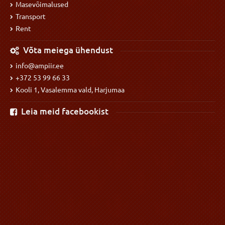
Masevõimalused
Transport
Rent
Võta meiega ühendust
info@ampiir.ee
+372 53 99 66 33
Kooli 1, Vasalemma vald, Harjumaa
Leia meid facebookist