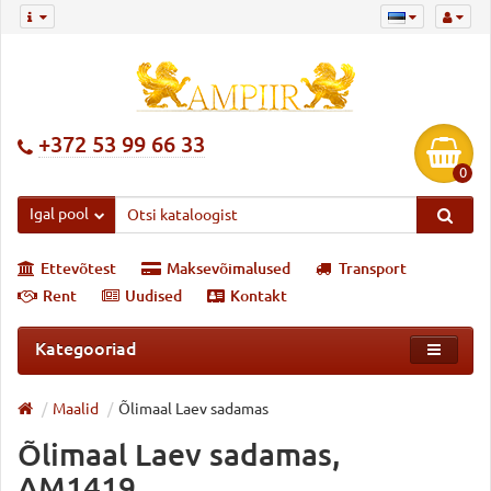
+372 53 99 66 33
0
Igal pool
Ettevõtest
Maksevõimalused
Transport
Rent
Uudised
Kontakt
Kategooriad
Maalid
Õlimaal Laev sadamas
Õlimaal Laev sadamas,
AM1419