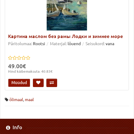
Картина маслом без рамы Лодки и зимнее море
Päritolumaa:
Rootsi
Materjal:
lõuend
Seisukord:
vana
49.00€
Hind käibemaksuta: 40.83€
Müüdud
õlimaal
,
maal
Info