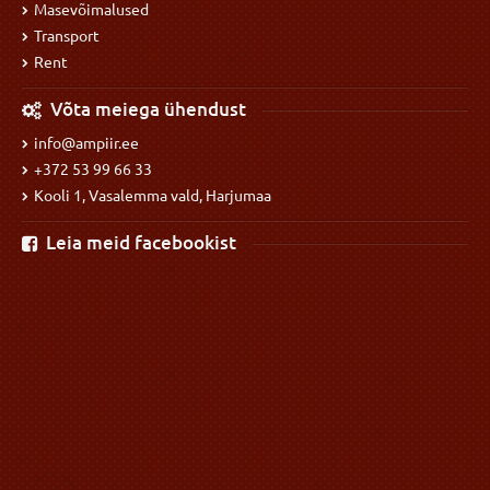
Masevõimalused
Transport
Rent
Võta meiega ühendust
info@ampiir.ee
+372 53 99 66 33
Kooli 1, Vasalemma vald, Harjumaa
Leia meid facebookist