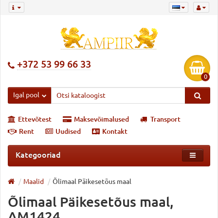
+372 53 99 66 33
0
Igal pool
Ettevõtest
Maksevõimalused
Transport
Rent
Uudised
Kontakt
Kategooriad
Maalid
Õlimaal Päikesetõus maal
Õlimaal Päikesetõus maal,
AM1424