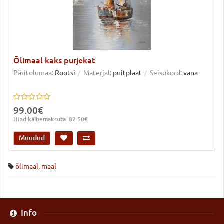
Õlimaal kaks purjekat
Päritolumaa:
Rootsi
Materjal:
puitplaat
Seisukord:
vana
99.00€
Hind käibemaksuta: 82.50€
Müüdud
õlimaal
,
maal
Info