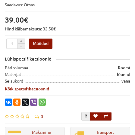
Saadavus: Otsas
39.00€
Hind käibemaksuta: 32.50€
Müüdud
Lühispetsifikatsioonid
Päritolumaa
Rootsi
Materjal
lõuend
Seisukord
vana
Kõik spetsifikatsioonid
0
Maksmine
Transport