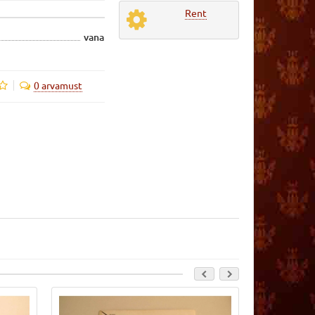
Rent
vana
0 arvamust