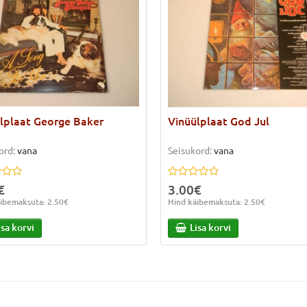
lplaat George Baker
Vinüülplaat God Jul
ord:
vana
Seisukord:
vana
€
3.00€
ibemaksuta: 2.50€
Hind käibemaksuta: 2.50€
isa korvi
Lisa korvi