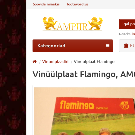
Soovide nimekiri
Tootevõrdlus
Igal po
Näiteks:
k
Kategooriad
Et
Vinüülplaadid
Vinüülplaat Flamingo
Vinüülplaat Flamingo, A