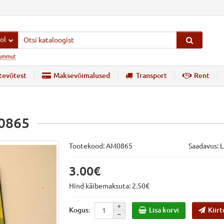
ol
ummut
tevõtest
Maksevõimalused
Transport
Rent
M0865
Tootekood:
AM0865
Saadavus: 
3.00€
Hind käibemaksuta: 2.50€
Lisa korvi
Kiirt
Kogus: