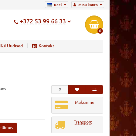
Keel
Minu konto
+372 53 99 66 33
0
Uudised
Kontakt
Laos
Maksmine
Transport
ellimus