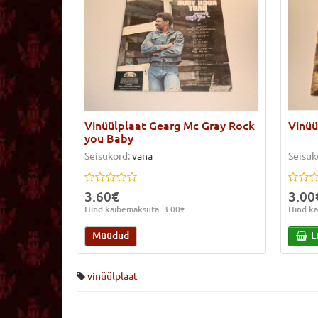
Vinüülplaat Gearg Mc Gray Rock
Vinüü
you Baby
Seisukord:
vana
Seisuk
3.60€
3.00
Hind käibemaksuta: 3.00€
Hind kä
Müüdud
L
vinüülplaat