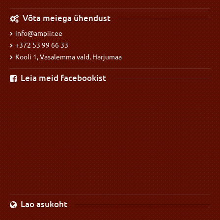
Võta meiega ühendust
info@ampiir.ee
+372 53 99 66 33
Kooli 1, Vasalemma vald, Harjumaa
Leia meid facebookist
Lao asukoht