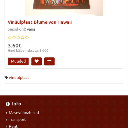
Vinüülplaat Blume von Hawaii
Seisukord:
vana
3.60€
Hind käibemaksuta: 3.00€
Müüdud
vinüülplaat
Info
Masevõimalused
Transport
Rent