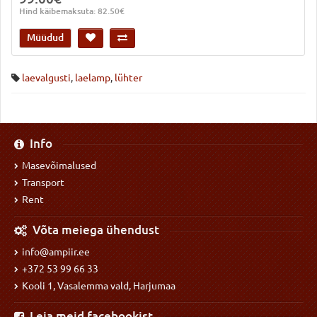
Hind käibemaksuta: 82.50€
Müüdud
laevalgusti
,
laelamp
,
lühter
Info
Masevõimalused
Transport
Rent
Võta meiega ühendust
info@ampiir.ee
+372 53 99 66 33
Kooli 1, Vasalemma vald, Harjumaa
Leia meid facebookist