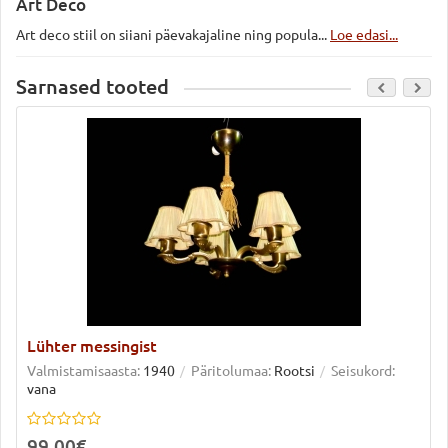
Art Deco
Art deco stiil on siiani päevakajaline ning popula...
Loe edasi...
Sarnased tooted
Lühter messingist
Valmistamisaasta:
1940
Päritolumaa:
Rootsi
Seisukord:
vana
99.00€