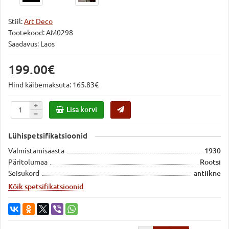
Stiil:
Art Deco
Tootekood:
AM0298
Saadavus: Laos
199.00€
Hind käibemaksuta: 165.83€
Lisa korvi
Lühispetsifikatsioonid
Valmistamisaasta
1930
Päritolumaa
Rootsi
Seisukord
antiikne
Kõik spetsifikatsioonid