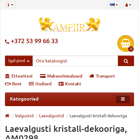
+372 53 99 66 33
0
Igal pool
Ettevõtest
Maksevõimalused
Transport
Rent
Uudised
Kontakt
Kategooriad
Valgustid
Laevalgustid
Laevalgusti kristall-dekooriga
Laevalgusti kristall-dekooriga,
AM0298