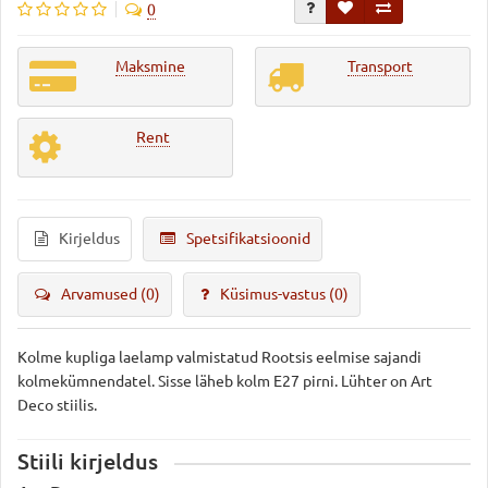
0
Maksmine
Transport
Rent
Kirjeldus
Spetsifikatsioonid
Arvamused (0)
Küsimus-vastus
(0)
Kolme kupliga laelamp valmistatud Rootsis eelmise sajandi
kolmekümnendatel. Sisse läheb kolm E27 pirni. Lühter on Art
Deco stiilis.
Stiili kirjeldus