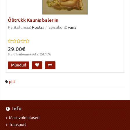
Õlitrükk Kaunis baleriin
Päritolumaa:
Rootsi
Seisukord:
vana
29.00€
Hind käibemaksuta: 24.17€
Müüdud
pilt
Info
Masevõimalused
Transport