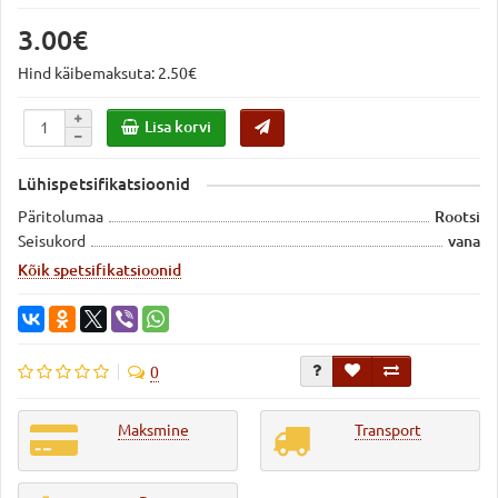
3.00€
Hind käibemaksuta: 2.50€
Lisa korvi
Lühispetsifikatsioonid
Päritolumaa
Rootsi
Seisukord
vana
Kõik spetsifikatsioonid
0
Maksmine
Transport