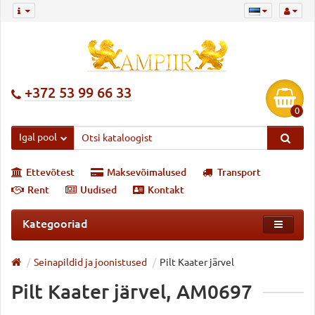
+372 53 99 66 33
0
Igal pool
Ettevõtest
Maksevõimalused
Transport
Rent
Uudised
Kontakt
Kategooriad
Seinapildid ja joonistused
Pilt Kaater järvel
Pilt Kaater järvel, AM0697