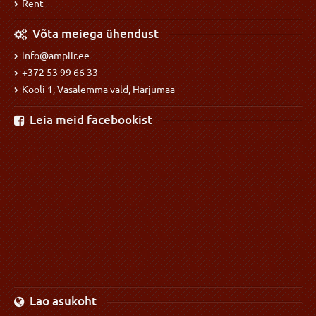
Rent
Võta meiega ühendust
info@ampiir.ee
+372 53 99 66 33
Kooli 1, Vasalemma vald, Harjumaa
Leia meid facebookist
Lao asukoht