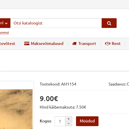
ol
ummut
tevõtest
Maksevõimalused
Transport
Rent
Tootekood:
AM1154
Saadavus: 
9.00€
Hind käibemaksuta: 7.50€
Müüdud
Kogus: