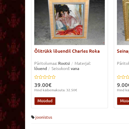
Õlitrükk lõuendil Charles Roka
Seina
Päritolumaa:
Rootsi
Materjal:
Pärito
lõuend
Seisukord:
vana
39.00€
9.00
Hind käibemaksuta: 32.50€
Hind kä
Müüdud
Müü
joonistus