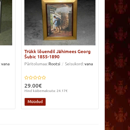
Trükk lõuendil Jähimees Georg
Õlitrükk 
Šubic 1855-1890
Withaar
:
vana
Päritolumaa:
Rootsi
Seisukord:
vana
Päritolumaa
Seisukord:
v
29.00€
69.00€
Hind käibemaksuta: 24.17€
Hind käibema
Müüdud
Müüdud