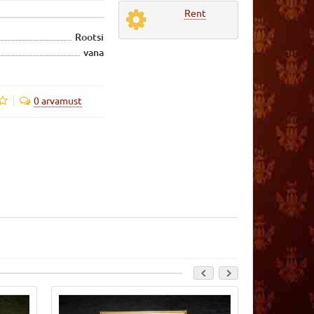
Rent
Rootsi
vana
0 arvamust