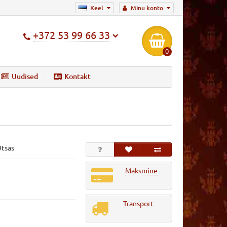
Keel
Minu konto
+372 53 99 66 33
0
Uudised
Kontakt
Otsas
Maksmine
Transport