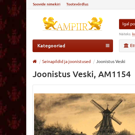
Soovide nimekiri
Tootevõrdlus
Igal po
Näiteks:
k
Kategooriad
Et
Seinapildid ja joonistused
Joonistus Veski
Joonistus Veski, AM1154