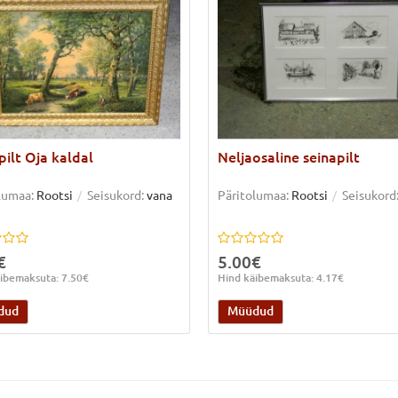
pilt Oja kaldal
Neljaosaline seinapilt
lumaa:
Rootsi
Seisukord:
vana
Päritolumaa:
Rootsi
Seisukord
€
5.00€
ibemaksuta: 7.50€
Hind käibemaksuta: 4.17€
dud
Müüdud