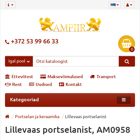
+372 53 99 66 33
0
Igal pool
Ettevõtest
Maksevõimalused
Transport
Rent
Uudised
Kontakt
Kategooriad
Portselan ja keraamika
Lillevaas portselanist
Lillevaas portselanist, AM0958