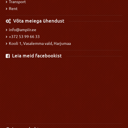
Transport
Rent
Võta meiega ühendust
info@ampiir.ee
+372 53 99 66 33
Kooli 1, Vasalemma vald, Harjumaa
Leia meid facebookist