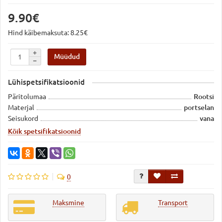
9.90€
Hind käibemaksuta: 8.25€
Müüdud
Lühispetsifikatsioonid
Päritolumaa
Rootsi
Materjal
portselan
Seisukord
vana
Kõik spetsifikatsioonid
0
Maksmine
Transport