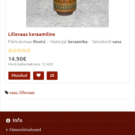
Lillevaas keraamiline
Päritolumaa:
Rootsi
Materjal:
keraamika
Seisukord:
vana
14.90€
Hind käibemaksuta: 12.42€
Müüdud
vaas
,
lillevaas
Info
Masevõimalused