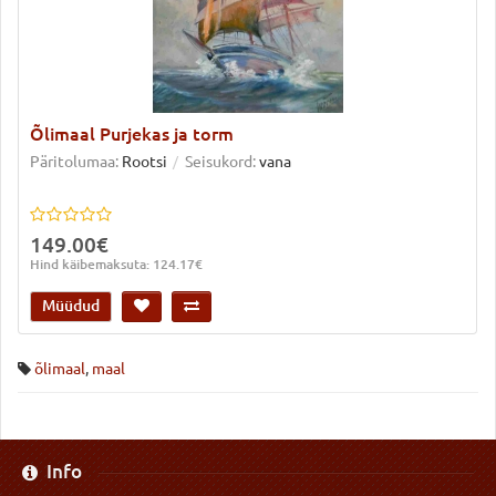
Õlimaal Purjekas ja torm
Päritolumaa:
Rootsi
Seisukord:
vana
149.00€
Hind käibemaksuta: 124.17€
Müüdud
õlimaal
,
maal
Info