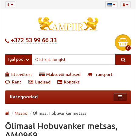
+372 53 99 66 33
0
Igal pool
Ettevõtest
Maksevõimalused
Transport
Rent
Uudised
Kontakt
Kategooriad
Maalid
Õlimaal Hobuvanker metsas
Õlimaal Hobuvanker metsas,
AM0969