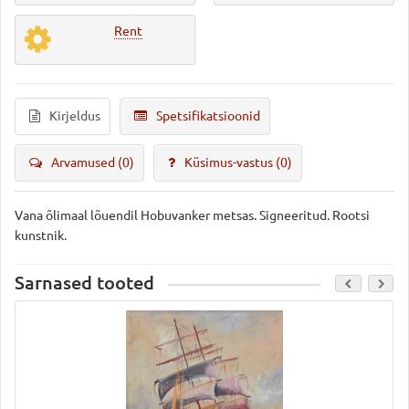
Rent
Kirjeldus
Spetsifikatsioonid
Arvamused (0)
Küsimus-vastus
(0)
Vana õlimaal lõuendil Hobuvanker metsas. Signeeritud. Rootsi
kunstnik.
Sarnased tooted