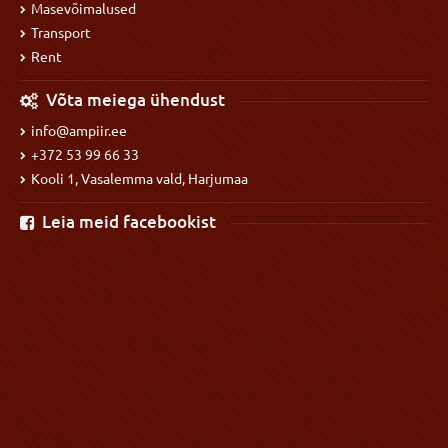
Masevõimalused
Transport
Rent
Võta meiega ühendust
info@ampiir.ee
+372 53 99 66 33
Kooli 1, Vasalemma vald, Harjumaa
Leia meid facebookist