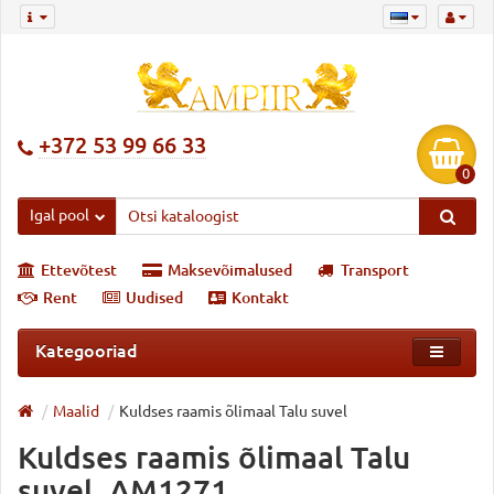
+372 53 99 66 33
0
Igal pool
Ettevõtest
Maksevõimalused
Transport
Rent
Uudised
Kontakt
Kategooriad
Maalid
Kuldses raamis õlimaal Talu suvel
Kuldses raamis õlimaal Talu
suvel, AM1271