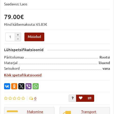
Saadavus: Laos
79.00€
Hind käibemaksuta: 65.83€
Müüdud
Lühispetsifikatsioonid
Päritolumaa
Rootsi
Materjal
lõuend
Seisukord
vana
Kõik spetsifikatsioonid
0
Maksmine
Transport