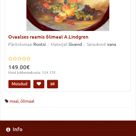
Ovaalses raamis õlimaal A.Lindgren
Päritolumaa:
Rootsi
Materjal:
lõuend
Seisukord:
vana
149.00€
Hind käibemaksuta: 124.17€
Müüdud
maal
,
õlimaal
Info