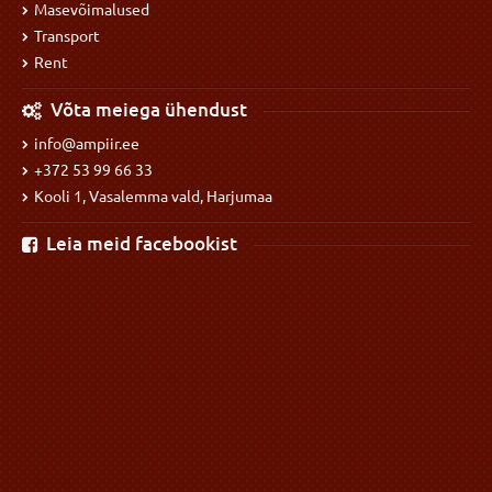
Masevõimalused
Transport
Rent
Võta meiega ühendust
info@ampiir.ee
+372 53 99 66 33
Kooli 1, Vasalemma vald, Harjumaa
Leia meid facebookist