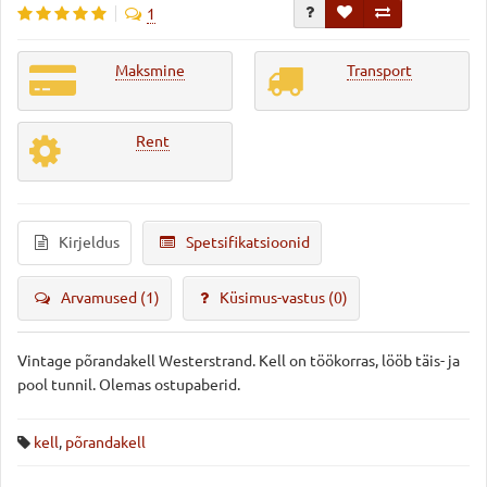
1
Maksmine
Transport
Rent
Kirjeldus
Spetsifikatsioonid
Arvamused (1)
Küsimus-vastus
(0)
Vintage põrandakell Westerstrand. Kell on töökorras, lööb täis- ja
pool tunnil. Olemas ostupaberid.
kell
,
põrandakell