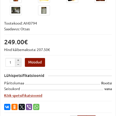
Tootekood:
AM0794
Saadavus: Otsas
249.00€
Hind käibemaksuta: 207.50€
Müüdud
Lühispetsifikatsioonid
Päritolumaa
Rootsi
Seisukord
vana
Kõik spetsifikatsioonid