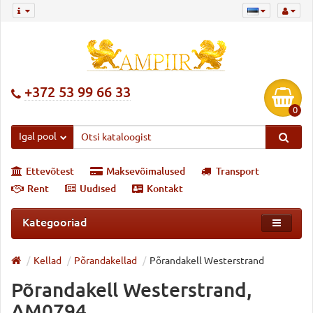
+372 53 99 66 33
0
Igal pool
Ettevõtest
Maksevõimalused
Transport
Rent
Uudised
Kontakt
Kategooriad
Kellad
Põrandakellad
Põrandakell Westerstrand
Põrandakell Westerstrand,
AM0794