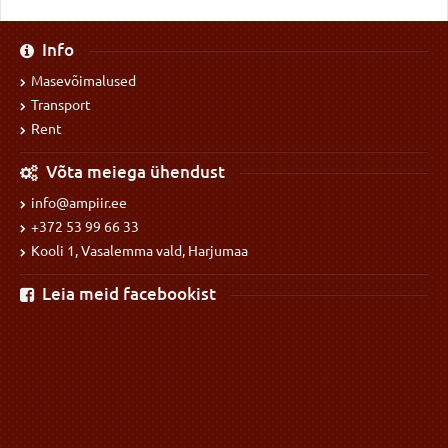
Info
Masevõimalused
Transport
Rent
Võta meiega ühendust
info@ampiir.ee
+372 53 99 66 33
Kooli 1, Vasalemma vald, Harjumaa
Leia meid facebookist