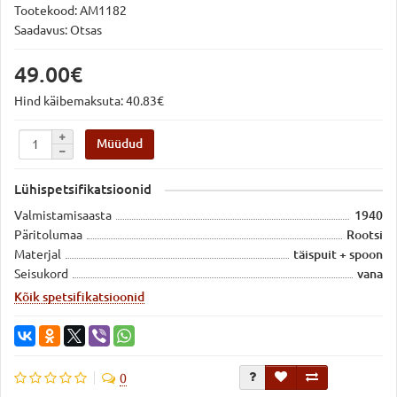
Tootekood:
AM1182
Saadavus: Otsas
49.00€
Hind käibemaksuta: 40.83€
Müüdud
Lühispetsifikatsioonid
Valmistamisaasta
1940
Päritolumaa
Rootsi
Materjal
täispuit + spoon
Seisukord
vana
Kõik spetsifikatsioonid
0