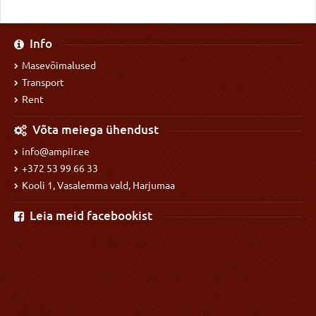
Info
Masevõimalused
Transport
Rent
Võta meiega ühendust
info@ampiir.ee
+372 53 99 66 33
Kooli 1, Vasalemma vald, Harjumaa
Leia meid facebookist