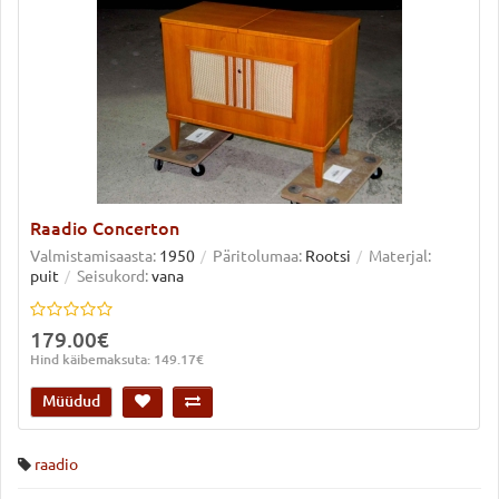
Raadio Concerton
Valmistamisaasta:
1950
Päritolumaa:
Rootsi
Materjal:
puit
Seisukord:
vana
179.00€
Hind käibemaksuta: 149.17€
Müüdud
raadio