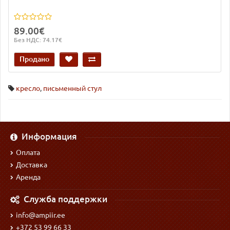
89.00€
Без НДС: 74.17€
Продано
кресло
,
письменный стул
Информация
Оплата
Доставка
Аренда
Служба поддержки
info@ampiir.ee
+372 53 99 66 33