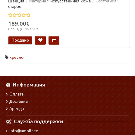
Швеция
Материал:
искусственная кожа
Состояния:
старое
189.00€
Без НДС: 157.50€
Продано
кресло
Информация
Оплата
Доставка
Аренда
Служба поддержки
info@ampiir.ee