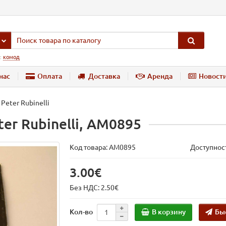
:
комод
нас
Оплата
Доставка
Аренда
Новост
Peter Rubinelli
er Rubinelli, AM0895
Код товара:
AM0895
Доступност
3.00€
Без НДС: 2.50€
В корзину
Бы
Кол-во