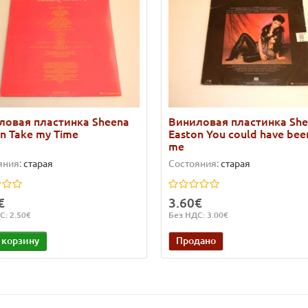
ловая пластинка Sheena
Виниловая пластинка Sh
n Take my Time
Easton You could have bee
me
яния:
старая
Состояния:
старая
€
3.60€
С: 2.50€
Без НДС: 3.00€
 корзину
Продано