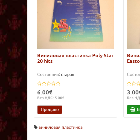
Виниловая пластинка Poly Star
Вини
20 hits
Easto
Состояния:
старая
Состо
6.00€
3.00
Без НДС: 5.00€
Без НД
Продано
В
виниловая пластинка