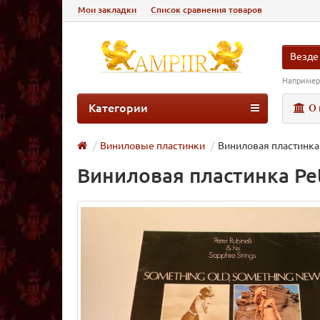
Мои закладки
Список сравнения товаров
Везде
Например
Категории
О 
Виниловые пластинки
Виниловая пластинка 
Виниловая пластинка Pet