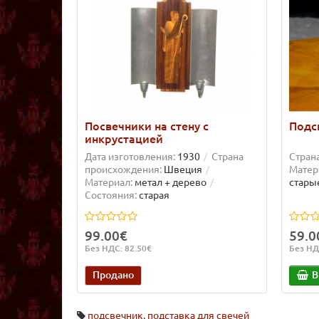
Посвечники на стену с
Подс
инкрустацией
Дата изготовления:
1930
Страна
Стран
происхождения:
Швеция
Матер
Материал:
метал + дерево
стары
Состояния:
старая
99.00€
59.0
Без НДС: 82.50€
Без НД
Продано
В
подсвечник
,
подставка для свечей