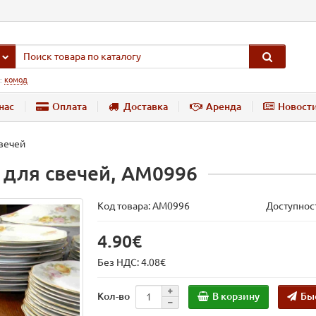
:
комод
нас
Оплата
Доставка
Аренда
Новост
вечей
 для свечей, AM0996
Код товара:
AM0996
Доступност
4.90€
Без НДС: 4.08€
В корзину
Бы
Кол-во