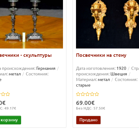
вечники - скульптуры
Посвечники на стену
а происхождения:
Германия
Дата изготовления:
1920
Стр
иал:
метал
Состояния:
происхождения:
Швеция
е
Материал:
метал
Состояния:
старые
0€
69.00€
С: 49.17€
Без НДС: 57.50€
 корзину
Продано